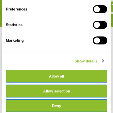
Preferences
Statistics
Recent bekeken
Marketing
Show details
Grassland Plants of
the British and Irish
Allow all
Lowlands
€ 46,50
€ 40,30
Allow selection
Deny