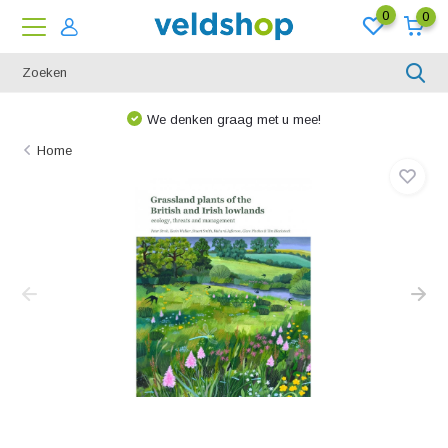
0
0
We denken graag met u mee!
Home