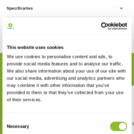
Specificaties
Reviews
Delen
This website uses cookies
We use cookies to personalise content and ads, to
provide social media features and to analyse our traffic.
GERELATEERDE PRODUCTEN
We also share information about your use of our site with
Maak uw bestelling compleet
our social media, advertising and analytics partners who
may combine it with other information that you’ve
provided to them or that they’ve collected from your use
of their services.
Consent
Sedges of the British Isles
Grasses of the British 
Necessary
Selection
€ 33,37
€ 26,67