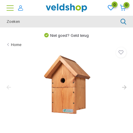
0
0
Niet goed? Geld terug
Home