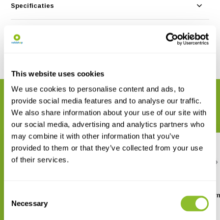
Specificaties
Reviews
Delen
This website uses cookies
We use cookies to personalise content and ads, to
GERELATEERDE PRODUCTEN
provide social media features and to analyse our traffic.
Maak uw bestelling compleet
We also share information about your use of our site with
our social media, advertising and analytics partners who
may combine it with other information that you’ve
provided to them or that they’ve collected from your use
of their services.
Consent
Green Feathers WiFi Varifocal
Green Feathers Bescher
Bullet Wildlife Camera
voor vogelkasten
Necessary
Selection
€ 186,53
€ 14,95