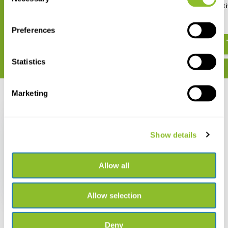
Selection
Guide to the Flowers of
Atlas of Chinese Nat
Western China
Orchids
€ 93,15
€ 889,43
Preferences
Statistics
Marketing
Recent bekeken
Show details
Allow all
Beschadigd exemplaar
- Guide to the Flowers
of Western China
€ 93,15
€ 60,-
Allow selection
Deny