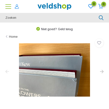
0
0
We denken graag met u mee!
Home