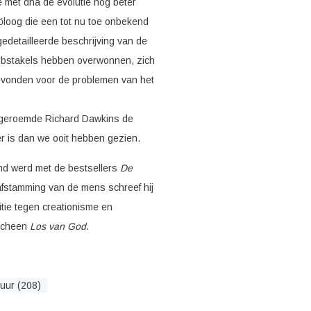
 met dna de evolutie nog beter
loog die een tot nu toe onbekend
gedetailleerde beschrijving van de
 obstakels hebben overwonnen, zich
vonden voor de problemen van het
m geroemde Richard Dawkins de
r is dan we ooit hebben gezien.
emd werd met de bestsellers
De
 afstamming van de mens schreef hij
itie tegen creationisme en
scheen
Los van God
.
uur (208)