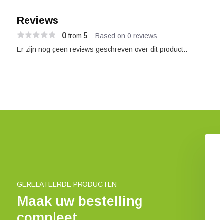
Reviews
0
5
from
Based on 0 reviews
Er zijn nog geen reviews geschreven over dit product..
staan van soorten
De Ontdekking van de Natuur
€ 20,-
€ 55,-
GERELATEERDE PRODUCTEN
Maak uw bestelling
compleet