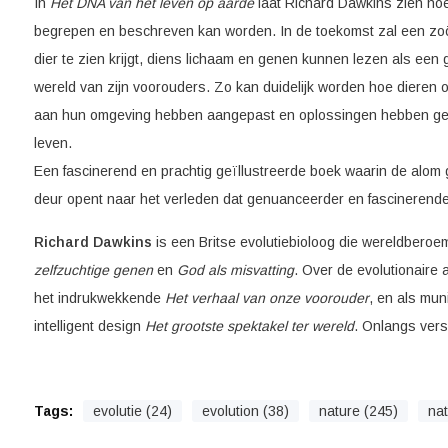
In
Het DNA van het leven op aarde
laat Richard Dawkins zien hoe
begrepen en beschreven kan worden. In de toekomst zal een zoö
dier te zien krijgt, diens lichaam en genen kunnen lezen als een 
wereld van zijn voorouders. Zo kan duidelijk worden hoe dieren
aan hun omgeving hebben aangepast en oplossingen hebben ge
leven.
Een fascinerend en prachtig geïllustreerde boek waarin de alo
deur opent naar het verleden dat genuanceerder en fascinerende
Richard Dawkins
is een Britse evolutiebioloog die wereldbero
zelfzuchtige genen
en
God als misvatting
. Over de evolutionaire
het indrukwekkende
Het verhaal van onze voorouder
, en als mun
intelligent design
Het grootste spektakel ter wereld
. Onlangs ver
Tags:
evolutie (24)
evolution (38)
nature (245)
nat