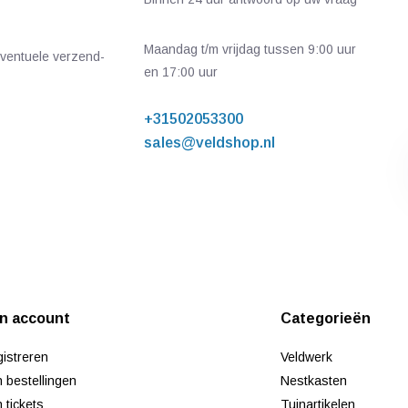
Maandag t/m vrijdag tussen 9:00 uur
 eventuele verzend-
en 17:00 uur
+31502053300
sales@veldshop.nl
jn account
Categorieën
istreren
Veldwerk
n bestellingen
Nestkasten
n tickets
Tuinartikelen