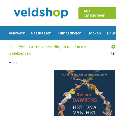
Alle
categorieën
Veldwerk
Nestkasten
Tuinartikelen
Boeken
Educ
Vanaf €50,-
Gratis verzending in NL
| * m.u.v.
palletzending
te
Home