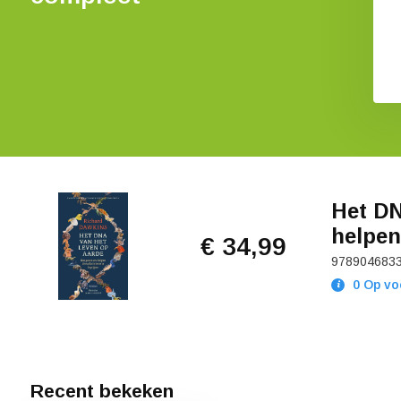
Het DN
helpen
€ 34,99
978904683
0 Op vo
Recent bekeken