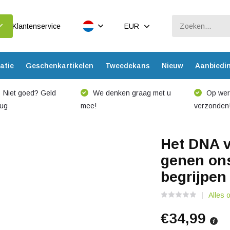
Klantenservice
EUR
atie
Geschenkartikelen
Tweedekans
Nieuw
Aanbiedi
Niet goed? Geld
We denken graag met u
Op werk
rug
mee!
verzonden
Het DNA v
genen ons
begrijpen
Alles 
€34,99