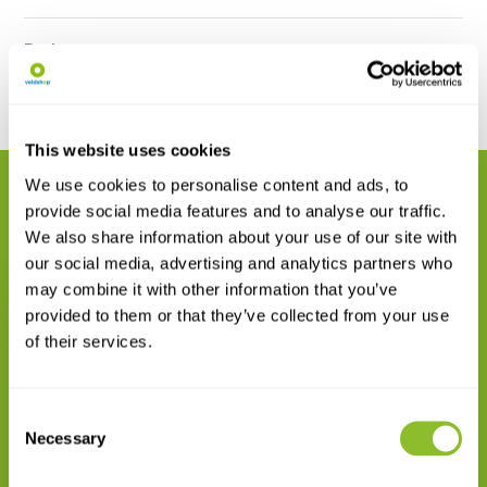
Reviews
Delen
This website uses cookies
We use cookies to personalise content and ads, to
GERELATEERDE PRODUCTEN
provide social media features and to analyse our traffic.
Maak uw bestelling compleet
We also share information about your use of our site with
our social media, advertising and analytics partners who
may combine it with other information that you’ve
provided to them or that they’ve collected from your use
of their services.
HI780 Checker-fotometer voor
Consent
pH in Zeewater
Necessary
Selection
€ 84,08