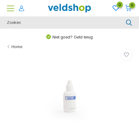
0
0
Niet goed? Geld terug
Home