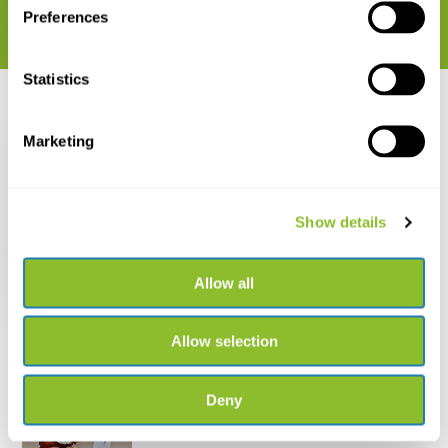
Preferences
Statistics
Recent bekeken
Marketing
Show details
HI780-25 Reagentia
voor pH in Zeewater,
25 Testen
Allow all
€ 27,63
Allow selection
Deny
Live chat