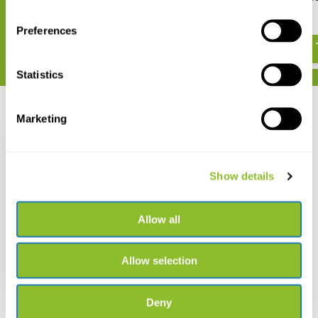
MX2501
€ 1.428,55
€ 117,39
Preferences
Statistics
Recent bekeken
Marketing
Show details
HOBO Anti-biofouling
koperen bescherming
Allow all
voor pH en
Temperatuur
Datalogger MX2501
Allow selection
€ 54,89
Deny