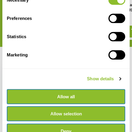
Selection
HOBO Pendant MX
HOBO Pendant MX Wa
Temperatuur/Licht Datalogger
Temperatuur Datalog
MX2202
MX2201
Preferences
€ 148,65
€ 127,41
Statistics
Marketing
Recent bekeken
Show details
Allow all
HOBO Pendant
Mounting Boot for
MX2201/2202
€ 53,36
Allow selection
Deny