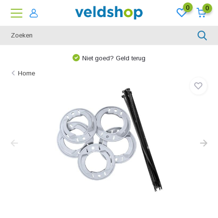
0
0
Niet goed? Geld terug
Home