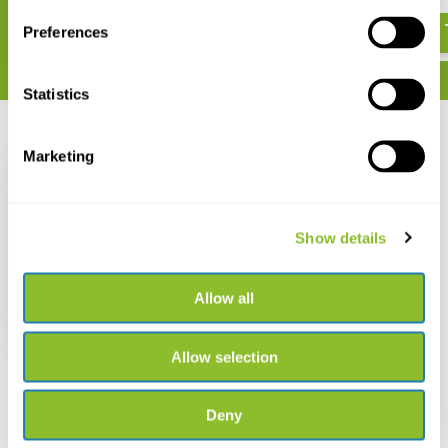
€ 304,92
€ 548,86
Preferences
Statistics
Recent bekeken
Marketing
Show details
HOBO Regenmeter
Datalogger RG3-M
Allow all
€ 1.065,70
Allow selection
Deny