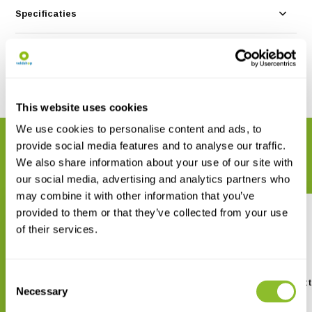
Specificaties
Reviews
Delen
This website uses cookies
We use cookies to personalise content and ads, to
GERELATEERDE PRODUCTEN
provide social media features and to analyse our traffic.
We also share information about your use of our site with
Maak uw bestelling compleet
our social media, advertising and analytics partners who
may combine it with other information that you’ve
provided to them or that they’ve collected from your use
of their services.
Consent
HOBO Optic USB Base Station
HOBO Waterproof Shutt
Necessary
Base-U-4
DTW-1
Selection