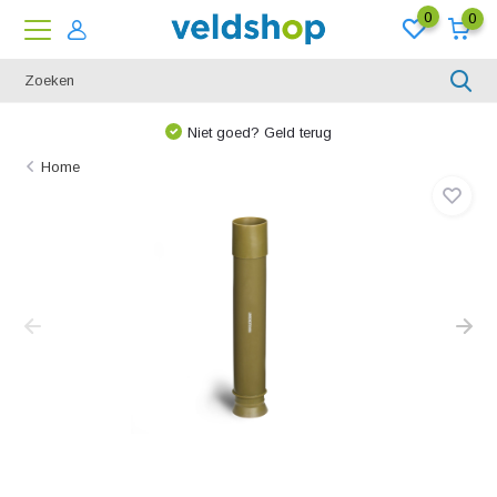
0
0
Niet goed? Geld terug
Home