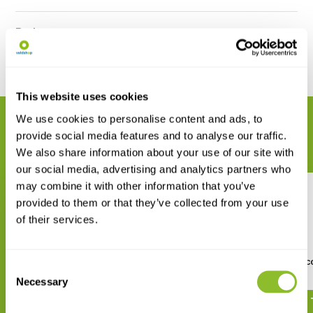
Reviews
Delen
This website uses cookies
We use cookies to personalise content and ads, to
GERELATEERDE PRODUCTEN
provide social media features and to analyse our traffic.
Maak uw bestelling compleet
We also share information about your use of our site with
our social media, advertising and analytics partners who
may combine it with other information that you’ve
provided to them or that they’ve collected from your use
of their services.
Huckleberry Verrekijker
Huckleberry Kaleidosc
Consent
Necessary
€ 31,95
€ 9,50
Selection