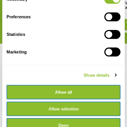
Selection
Aquileia
Field Guide to the Wild F
of the Eastern Mediterr
€ 21,-
€ 54,47
Preferences
Statistics
Marketing
Recent bekeken
Show details
Allow all
In Search of the
Labyrinth
€ 23,93
€ 19,50
Allow selection
Deny