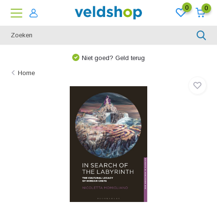
0
0
Niet goed? Geld terug
Home