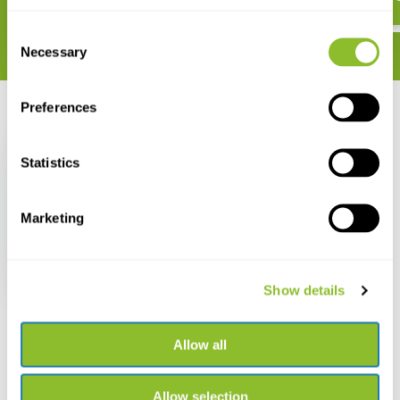
Consent
Necessary
Selection
Preferences
Recent bekeken
Statistics
Marketing
Insects
€ 11,40
€ 9,89
Show details
Allow all
Allow selection