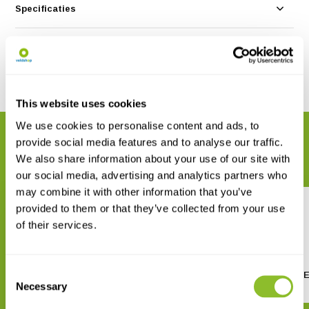
Specificaties
Reviews
Delen
This website uses cookies
We use cookies to personalise content and ads, to
GERELATEERDE PRODUCTEN
provide social media features and to analyse our traffic.
Maak uw bestelling compleet
We also share information about your use of our site with
our social media, advertising and analytics partners who
may combine it with other information that you’ve
provided to them or that they’ve collected from your use
of their services.
Consent
The Handbook of Acoustic Bat
Bat Calls of Britain and 
Necessary
Detection
Selection
€ 63,45
€ 50,77