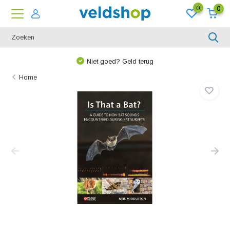
0
0
Niet goed? Geld terug
Home