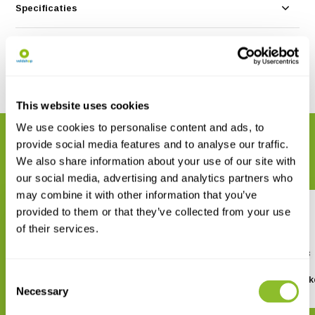
Specificaties
Reviews
Delen
This website uses cookies
We use cookies to personalise content and ads, to
GERELATEERDE PRODUCTEN
provide social media features and to analyse our traffic.
Maak uw bestelling compleet
We also share information about your use of our site with
our social media, advertising and analytics partners who
may combine it with other information that you’ve
provided to them or that they’ve collected from your use
of their services.
Consent
Kikkerland Mus Houten
Huckleberry Verrekijk
Kurkentrekker
Necessary
Selection
€ 31,95
€ 15,50