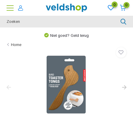
0
0
Niet goed? Geld terug
Home