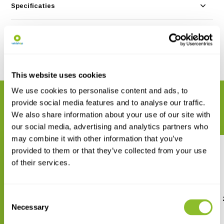
Specificaties
Reviews
Delen
This website uses cookies
We use cookies to personalise content and ads, to
GERELATEERDE PRODUCTEN
provide social media features and to analyse our traffic.
Maak uw bestelling compleet
We also share information about your use of our site with
our social media, advertising and analytics partners who
may combine it with other information that you’ve
provided to them or that they’ve collected from your use
of their services.
Consent
Byomic Tafelloep v2 met Klem
Carson Handmicroscoop 
LED
met LED
Necessary
Selection
€ 67,95
€ 18,95