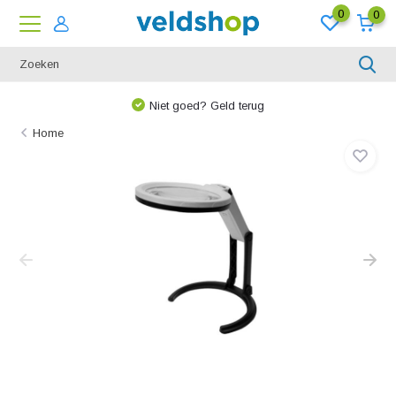
0
0
Niet goed? Geld terug
Home