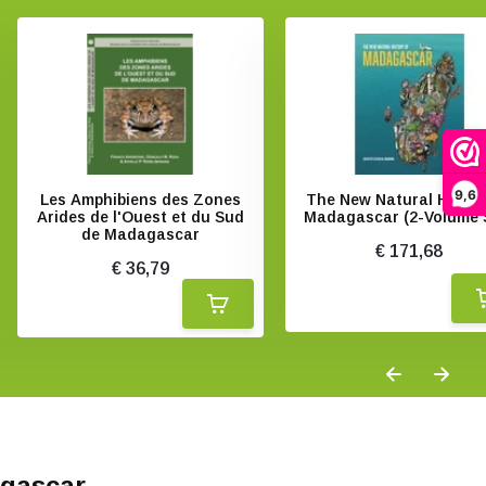
9,6
Les Amphibiens des Zones
The New Natural Histor
Arides de l'Ouest et du Sud
Madagascar (2-Volume 
de Madagascar
€ 171,68
€ 36,79
agascar