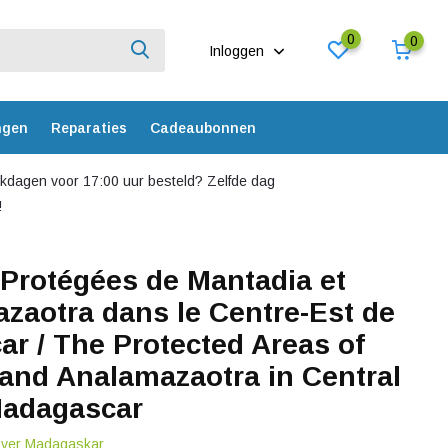
0
0
Inloggen
ngen
Reparaties
Cadeaubonnen
dagen voor 17:00 uur besteld? Zelfde dag
!
 Protégées de Mantadia et
zaotra dans le Centre-Est de
r / The Protected Areas of
and Analamazaotra in Central
Madagascar
 over Madagaskar