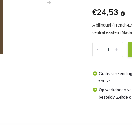
€24,53
A bilingual (French-En
central eastern Mada
-
+
Gratis verzending
€50,-*
Op werkdagen voo
besteld? Zelfde 