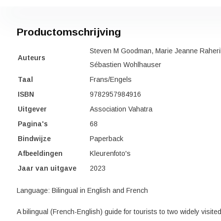
Productomschrijving
Steven M Goodman, Marie Jeanne Raheril
Auteurs
Sébastien Wohlhauser
Taal
Frans/Engels
ISBN
9782957984916
Uitgever
Association Vahatra
Pagina's
68
Bindwijze
Paperback
Afbeeldingen
Kleurenfoto's
Jaar van uitgave
2023
Language: Bilingual in English and French
A bilingual (French-English) guide for tourists to two widely visit