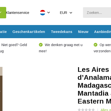
Klantenservice
EUR
atie
Geschenkartikelen
Tweedekans
Nieuw
Aanbiedi
Niet goed? Geld
We denken graag met u
Op werk
rug
mee!
verzonden
Les Aires
d’Analama
Madagasca
Mantadia 
Eastern 
Alles