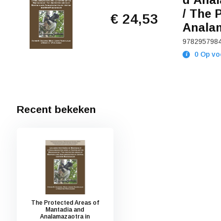
/ The 
€ 24,53
Analam
978295798
0 Op vo
Recent bekeken
The Protected Areas of
Mantadia and
Analamazaotra in