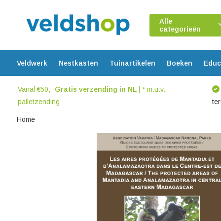
Alle
categorieën
Veldwerk
Nestkasten
Tuinartikelen
Boeken
Educ
Vanaf €50,-
Gratis verzending in NL
| * m.u.v.
palletzending
te
Home