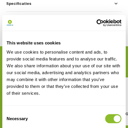
Specificaties
Reviews
Delen
This website uses cookies
We use cookies to personalise content and ads, to
GERELATEERDE PRODUCTEN
provide social media features and to analyse our traffic.
Maak uw bestelling compleet
We also share information about your use of our site with
our social media, advertising and analytics partners who
may combine it with other information that you’ve
provided to them or that they’ve collected from your use
of their services.
Consent
Swiss Butterflies
Swiss Butterflies Site 
Necessary
Selection
€ 20,45
€ 20,45