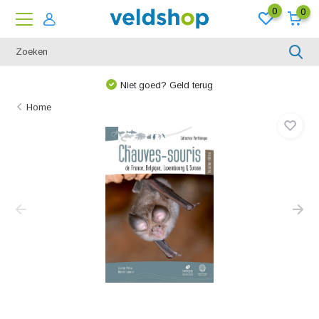
0
0
Niet goed? Geld terug
Home