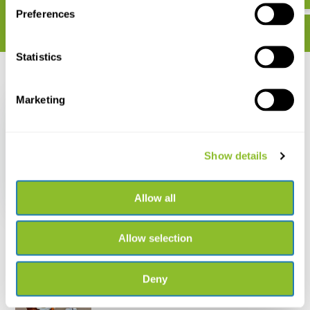
Preferences
Statistics
Recent bekeken
Marketing
Show details
Minigids Vogels van
Nederland en België
Allow all
€ 7,95
Allow selection
Deny
Live chat