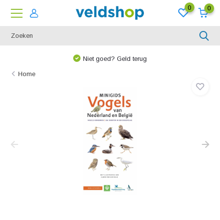
0
0
Niet goed? Geld terug
Home