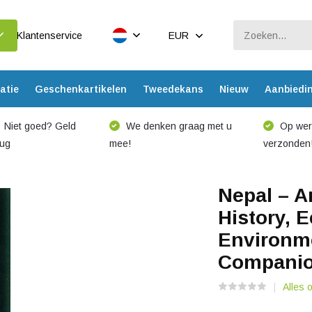
Klantenservice
EUR
atie
Geschenkartikelen
Tweedekans
Nieuw
Aanbiedi
Niet goed? Geld
We denken graag met u
Op werk
rug
mee!
verzonden
Nepal – A
History, 
Environme
Companion
Alles 