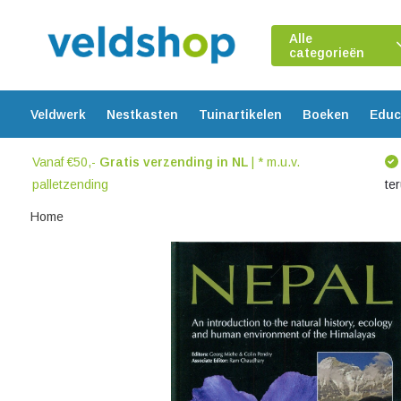
Alle
categorieën
Veldwerk
Nestkasten
Tuinartikelen
Boeken
Educ
Vanaf €50,-
Gratis verzending in NL
| * m.u.v.
palletzending
te
Home