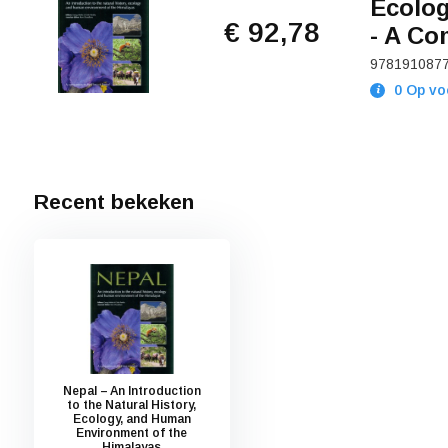
Ecolog
€ 92,78
- A Co
978191087
0 Op vo
Recent bekeken
Nepal – An Introduction
to the Natural History,
Ecology, and Human
Environment of the
Himalayas