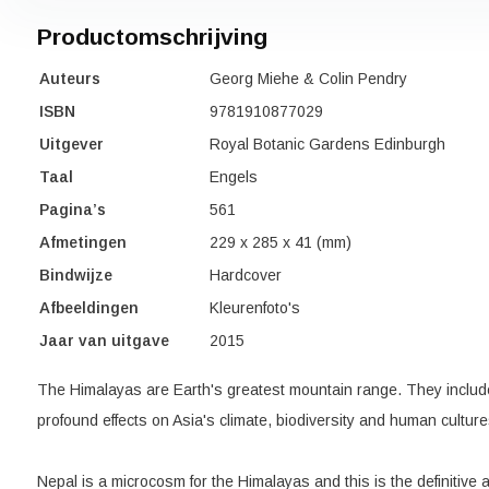
Productomschrijving
Auteurs
Georg Miehe & Colin Pendry
ISBN
9781910877029
Uitgever
Royal Botanic Gardens Edinburgh
Taal
Engels
Pagina’s
561
Afmetingen
229 x 285 x 41
(mm)
Bindwijze
Hardcover
Afbeeldingen
Kleurenfoto's
Jaar van uitgave
2015
The Himalayas are Earth's greatest mountain range. They includ
profound effects on Asia's climate, biodiversity and human culture
Nepal is a microcosm for the Himalayas and this is the definitive 