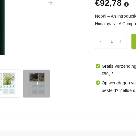
€92,78
Nepal – An Introduct
Himalayas - A Compan
-
+
Gratis verzending
€50,-*
Op werkdagen voo
+1
besteld? Zelfde 