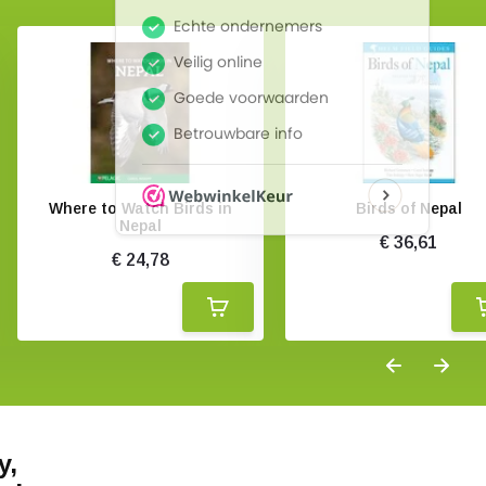
Where to Watch Birds in
Birds of Nepal
Nepal
€ 36,61
€ 24,78
y,