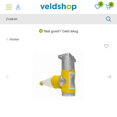
0
0
Niet goed? Geld terug
Home