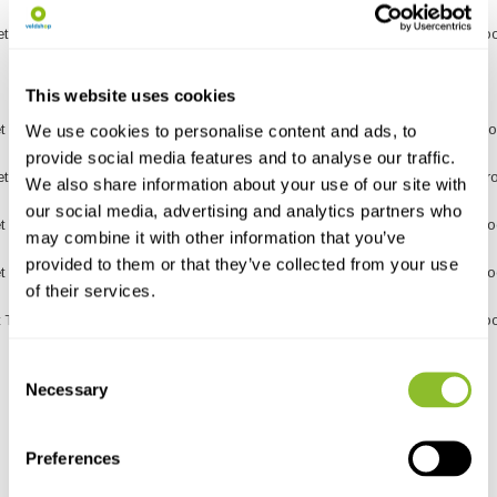
t Tanden, Maaswijdte Filter Stroomopwaarts: 500µm, Maaswijdte Filter Str
nden, Maaswijdte Filter Stroomopwaarts: 500µm, Maaswijdte Filter
This website uses cookies
 Tanden, Maaswijdte Filter Stroomopwaarts: 500µm, Maaswijdte Filter Str
We use cookies to personalise content and ads, to
provide social media features and to analyse our traffic.
t Tanden, Maaswijdte Filter Stroomopwaarts: 1000µm, Maaswijdte Filter St
We also share information about your use of our site with
our social media, advertising and analytics partners who
 Tanden, Maaswijdte Filter Stroomopwaarts: 1000µm, Maaswijdte Filter St
may combine it with other information that you’ve
provided to them or that they’ve collected from your use
 Tanden, Maaswijdte Filter Stroomopwaarts: 1000µm, Maaswijdte Filter St
of their services.
 Tanden, Maaswijdte Filter Stroomopwaarts: 1000µm, Maaswijdte Filter Str
Consent
Necessary
Selection
Gratis verzending in Nederland vanaf €50,-*
Op werkdagen voor 17:00 uur besteld? Zelfde dag verzonden!
Preferences
Niet goed? Geld terug