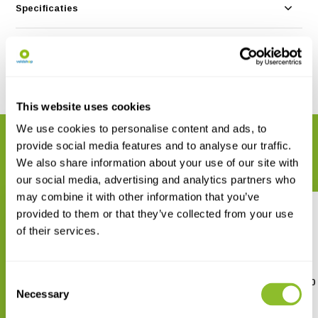
Specificaties
Reviews
Delen
This website uses cookies
We use cookies to personalise content and ads, to
GERELATEERDE PRODUCTEN
provide social media features and to analyse our traffic.
Maak uw bestelling compleet
We also share information about your use of our site with
our social media, advertising and analytics partners who
may combine it with other information that you’ve
provided to them or that they’ve collected from your use
of their services.
Consent
NHBS Planktonnet 250 mm
NHBS Planktonnet 300
Frame
Frame
Necessary
Selection
€ 237,89
€ 231,54