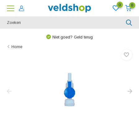
0
0
Niet goed? Geld terug
Home