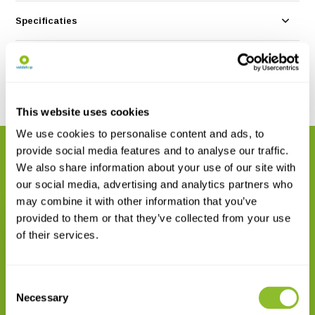
Specificaties
Reviews
Delen
This website uses cookies
We use cookies to personalise content and ads, to
provide social media features and to analyse our traffic.
GERELATEERDE PRODUCTEN
We also share information about your use of our site with
Maak uw bestelling compleet
our social media, advertising and analytics partners who
may combine it with other information that you’ve
provided to them or that they’ve collected from your use
of their services.
Consent
NHBS Standaard Sleepnet
Necessary
Selection
€ 46,21