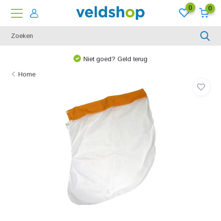
0
0
Niet goed? Geld terug
Home