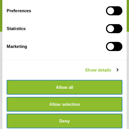
Preferences
Statistics
Recent bekeken
Marketing
Show details
NHBS Vervangend
Sleepnetzak voor
Allow all
Standaard Sleepnet
€ 25,03
Allow selection
Deny