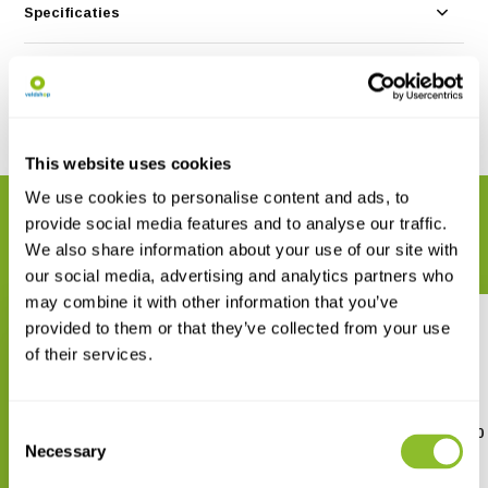
Specificaties
Reviews
Delen
This website uses cookies
We use cookies to personalise content and ads, to
GERELATEERDE PRODUCTEN
provide social media features and to analyse our traffic.
Maak uw bestelling compleet
We also share information about your use of our site with
our social media, advertising and analytics partners who
may combine it with other information that you’ve
provided to them or that they’ve collected from your use
of their services.
Consent
NHBS Malaiseval
NHBS Planktonnet 250
Frame
Necessary
Selection
€ 426,42
€ 237,89