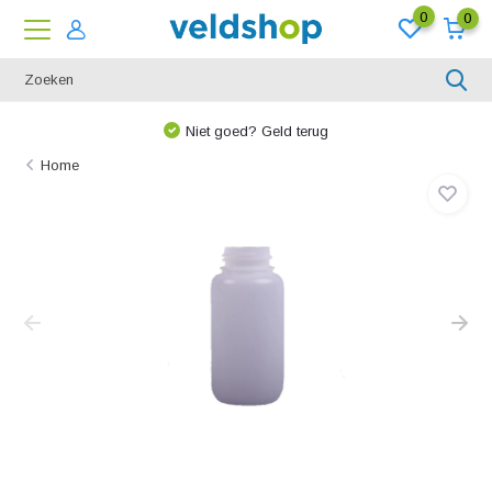
0
0
Niet goed? Geld terug
Home