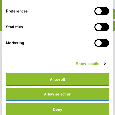
€ 39,99
€ 59,50
€ 43,08
Preferences
Statistics
Recent bekeken
Marketing
Show details
Octopus, Seahorse,
Jellyfish
Allow all
€ 37,42
Allow selection
Deny