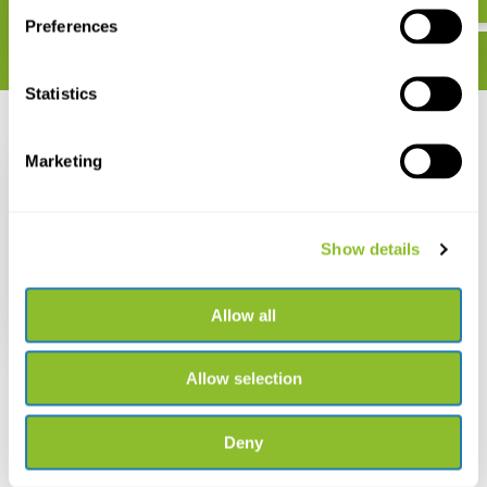
Preferences
Statistics
Recent bekeken
Marketing
Show details
Orchid Genera and
Species in Guatemala
Allow all
€ 287,-
Allow selection
Deny
Live chat