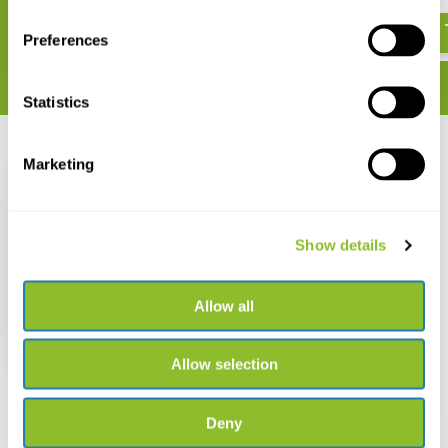
€ 11,38
€ 426,-
Preferences
Statistics
Recent bekeken
Marketing
Show details
Pettersson M500-384
USB Ultrasound
Allow all
Microphone
€ 470,-
Allow selection
Deny