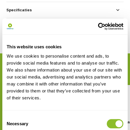
Specificaties
Reviews
Delen
This website uses cookies
We use cookies to personalise content and ads, to
provide social media features and to analyse our traffic.
GERELATEERDE PRODUCTEN
We also share information about your use of our site with
Maak uw bestelling compleet
our social media, advertising and analytics partners who
may combine it with other information that you’ve
provided to them or that they’ve collected from your use
of their services.
Consent
Pettersson u384 USB
USB mini B - USB C ka
Necessary
Selection
Ultrasound Microphone