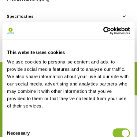
Specificaties
Reviews
Delen
This website uses cookies
We use cookies to personalise content and ads, to
provide social media features and to analyse our traffic.
GERELATEERDE PRODUCTEN
We also share information about your use of our site with
Maak uw bestelling compleet
our social media, advertising and analytics partners who
may combine it with other information that you’ve
provided to them or that they’ve collected from your use
of their services.
Consent
Necessary
Selection
A Guide to Butterflies of
Birds of Borneo