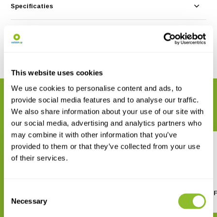
Specificaties
Reviews
Delen
This website uses cookies
We use cookies to personalise content and ads, to
GERELATEERDE PRODUCTEN
provide social media features and to analyse our traffic.
Maak uw bestelling compleet
We also share information about your use of our site with
our social media, advertising and analytics partners who
may combine it with other information that you’ve
provided to them or that they’ve collected from your use
of their services.
Consent
Botanisch woordenboek
Veldgids Nederlandse F
Necessary
Selection
€ 28,95
€ 47,95