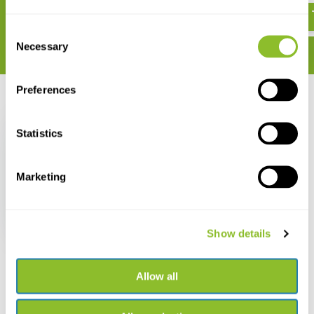
€ 82,40
Consent
Necessary
Selection
Preferences
Recent bekeken
Statistics
Marketing
Principles of Animal
Behavior
€ 120,34
Show details
Allow all