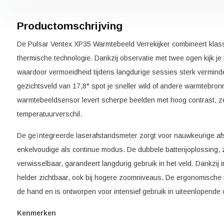
Productomschrijving
De Pulsar Ventex XP35 Warmtebeeld Verrekijker combineert klas
thermische technologie. Dankzij observatie met twee ogen kijk je n
waardoor vermoeidheid tijdens langdurige sessies sterk verminder
gezichtsveld van 17,8° spot je sneller wild of andere warmtebro
warmtebeeldsensor levert scherpe beelden met hoog contrast, zelf
temperatuurverschil.
De geïntegreerde laserafstandsmeter zorgt voor nauwkeurige af
enkelvoudige als continue modus. De dubbele batterijoplossing, 
verwisselbaar, garandeert langdurig gebruik in het veld. Dankzij in
helder zichtbaar, ook bij hogere zoomniveaus. De ergonomische m
de hand en is ontworpen voor intensief gebruik in uiteenlopend
Kenmerken