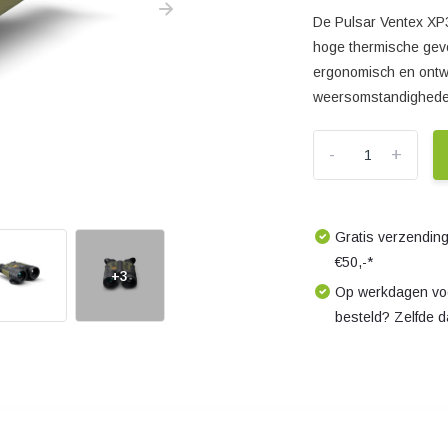
De Pulsar Ventex XP3
hoge thermische gev
ergonomisch en ontwo
weersomstandighede
-
+
Gratis verzending
€50,-*
+3
Op werkdagen voo
besteld? Zelfde 