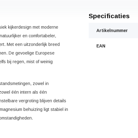
Specificaties
siek kijkerdesign met moderne
Artikelnummer
atuurlijker en comfortabeler,
t. Met een uitzonderlijk breed
EAN
nnen. De gevoelige Europese
s bij regen, mist of weinig
standsmetingen, zowel in
zowel één intern als één
stelbare vergroting blijven details
agnesium behuizing ligt stabiel in
e omstandigheden.