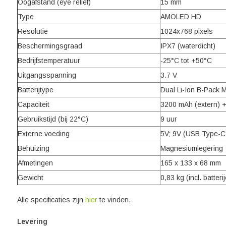
Oogafstand (eye relief)
15 mm
Type
AMOLED HD
Resolutie
1024x768 pixels
Beschermingsgraad
IPX7 (waterdicht)
Bedrijfstemperatuur
-25°C tot +50°C
Uitgangsspanning
3.7 V
Batterijtype
Dual Li-Ion B-Pack 
Capaciteit
3200 mAh (extern) +
Gebruikstijd (bij 22°C)
9 uur
Externe voeding
5V; 9V (USB Type-C 
Behuizing
Magnesiumlegering
Afmetingen
165 x 133 x 68 mm
Gewicht
0,83 kg (incl. batter
Alle specificaties zijn
hier
te vinden.
Levering