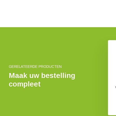
Pulsar Axion Compact XG35
Warmtebeeldcamera
€ 1.890,-
GERELATEERDE PRODUCTEN
Maak uw bestelling
compleet
ar Alaris XQ30
tebeeldcamera
€ 1.290,-