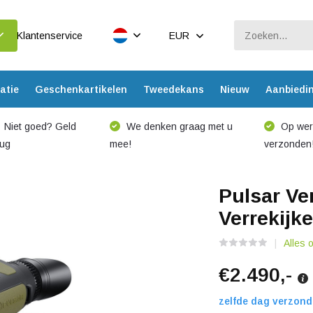
Klantenservice
EUR
atie
Geschenkartikelen
Tweedekans
Nieuw
Aanbiedi
Niet goed? Geld
We denken graag met u
Op werk
rug
mee!
verzonden
Pulsar V
Verrekijke
Alles 
€2.490,-
zelfde dag verzond