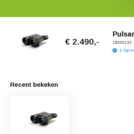
Pulsa
€ 2.490,-
18000133
1 Op vo
Recent bekeken