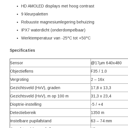
HD AMOLED displays met hoog contrast
9 kleurpaletten
Robuuste magnesiumlegering behuizing
IPX7 waterdicht (onderdompelbaar)
Werktemperatuur van -25°C tot +50°C
Specificaties
Sensor
@17µm 640x480
Objectieflens
F35 / 1.0
Vergroting
2 – 16x
Gezichtsveld (HxV), graden
17,8 x 13,3
Gezichtsveld (HxV), m op 100 m
31,3 x 23,4
Dioptrie-instelling
-5 / +4
Detectiebereik
1350 m
Instelbare pupilafstand
63 – 74 mm