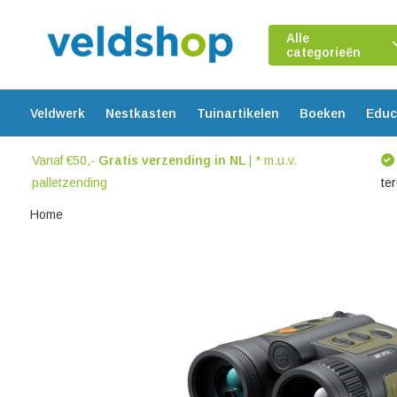
Alle
categorieën
Veldwerk
Nestkasten
Tuinartikelen
Boeken
Educ
Vanaf €50,-
Gratis verzending in NL
| * m.u.v.
palletzending
te
Home