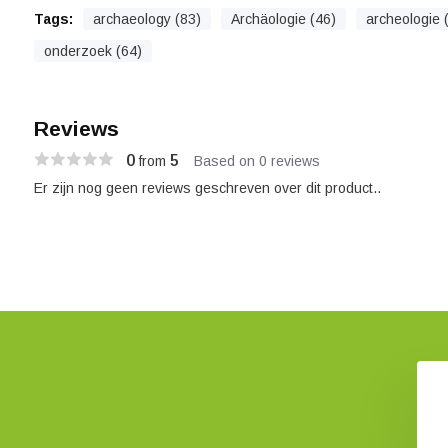
Tags:
archaeology (83)
Archäologie (46)
archeologie 
onderzoek (64)
Reviews
0
5
from
Based on 0 reviews
Er zijn nog geen reviews geschreven over dit product..
n het Romeinse Rijk
75 leuke wandelroutes door
-Volume Set)
Nederland
€ 59,95
€ 22,99