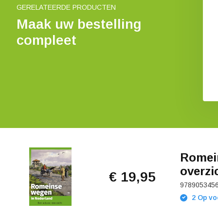
GERELATEERDE PRODUCTEN
Maak uw bestelling
compleet
Romein
overzi
€ 19,95
978905345
2 Op vo