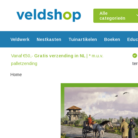
Alle
categorieën
Veldwerk
Nestkasten
Tuinartikelen
Boeken
Educ
Vanaf €50,-
Gratis verzending in NL
| * m.u.v.
palletzending
te
Home