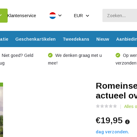
Klantenservice
EUR
atie
Geschenkartikelen
Tweedekans
Nieuw
Aanbiedi
Niet goed? Geld
We denken graag met u
Op werk
rug
mee!
verzonden
Romeinse
actueel o
Alles 
€19,95
dag verzonden.