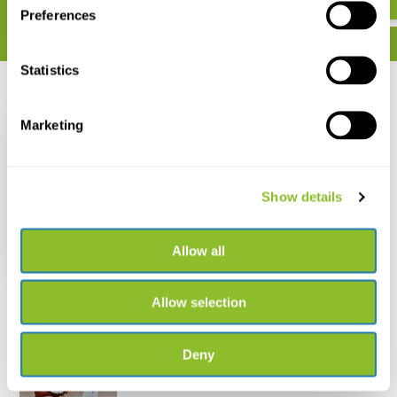
Preferences
Statistics
Recent bekeken
Marketing
Show details
Sarstedt Buis 15ml
(100 stuks)
€ 22,52
Allow all
Allow selection
Deny
Live chat