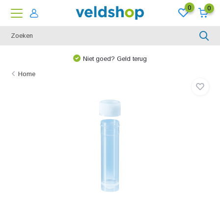
0
0
Niet goed? Geld terug
Home