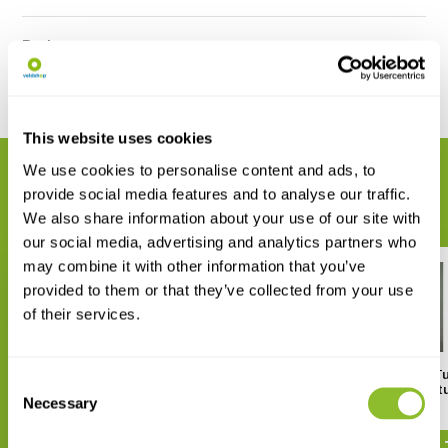
Reviews
Delen
This website uses cookies
We use cookies to personalise content and ads, to
GERELATEERDE PRODUCTEN
provide social media features and to analyse our traffic.
Maak uw bestelling compleet
We also share information about your use of our site with
our social media, advertising and analytics partners who
may combine it with other information that you’ve
provided to them or that they’ve collected from your use
of their services.
Epjes van Eppendorf Tubes
Epjes van Eppendorf T
Consent
Safelock 2,0 ml (100 stuks)
Safelock 1,5 ml (100 st
Necessary
Selection
€ 16,59
€ 10,42