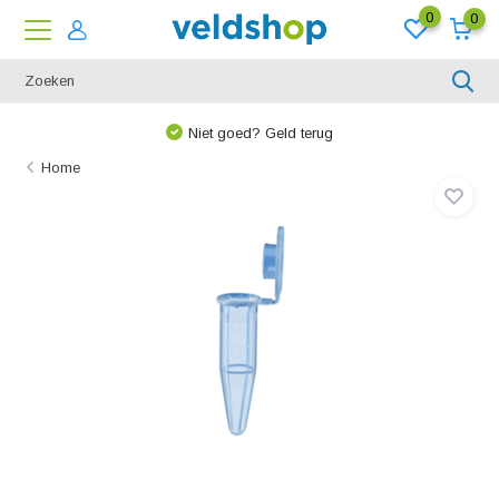
0
0
Niet goed? Geld terug
Home