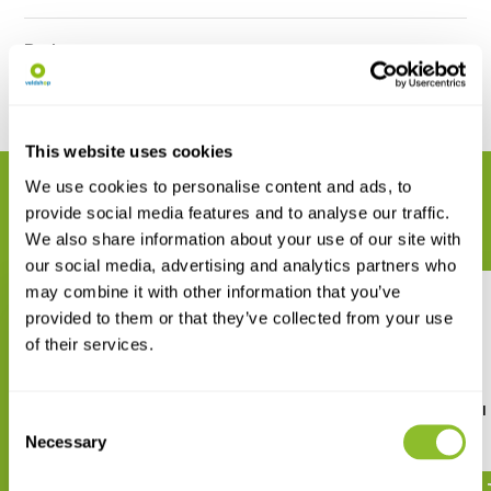
Reviews
Delen
This website uses cookies
We use cookies to personalise content and ads, to
GERELATEERDE PRODUCTEN
provide social media features and to analyse our traffic.
Maak uw bestelling compleet
We also share information about your use of our site with
our social media, advertising and analytics partners who
may combine it with other information that you’ve
provided to them or that they’ve collected from your use
of their services.
Sarstedt Kartonnen
Sarstedt Microbuis 2ml 
Consent
Opbergdoos voor 100 buisjes
stuks)
Necessary
Selection
€ 6,61
€ 19,85