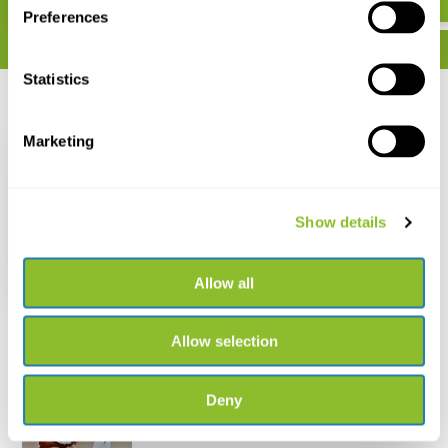
Preferences
Statistics
Recent bekeken
Marketing
Show details
Sarstedt Microbuis
1.5ml (500 stuks)
€ 15,69
Allow all
Allow selection
Deny
Live chat