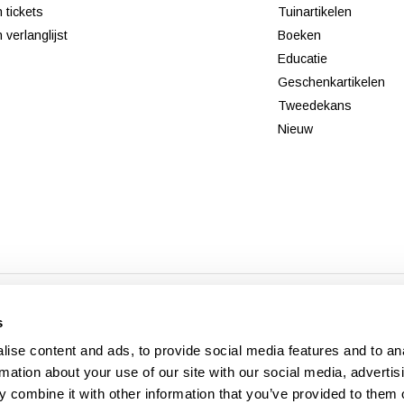
n tickets
Tuinartikelen
n verlanglijst
Boeken
Educatie
Geschenkartikelen
Tweedekans
Nieuw
© Copyright 2026 - Theme By
DMWS
x
Plus+
-
RSS-feed
s
Veldshop
ise content and ads, to provide social media features and to an
rmation about your use of our site with our social media, advertis
 combine it with other information that you’ve provided to them o