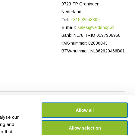
9723 TP Groningen
Nederland
Tel:
+31502053300
E-mail:
sales@veldshop.nl
Bank: NL78 TRIO 0197906958
KvK-nummer: 82830843
BTW-nummer: NL862620466B01
Allow all
alyse our
ing and
Allow selection
r that