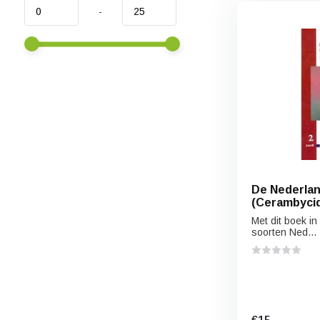
-
De Nederla
(Cerambyci
Met dit boek i
soorten Ned...