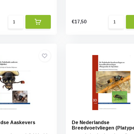
€17,50
ndse Aaskevers
De Nederlandse
Breedvoetvliegen (Platyp
& Opetiidae)