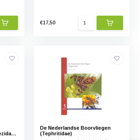
€17,50
De Nederlandse Boorvliegen
ezidae
(Tephritidae)