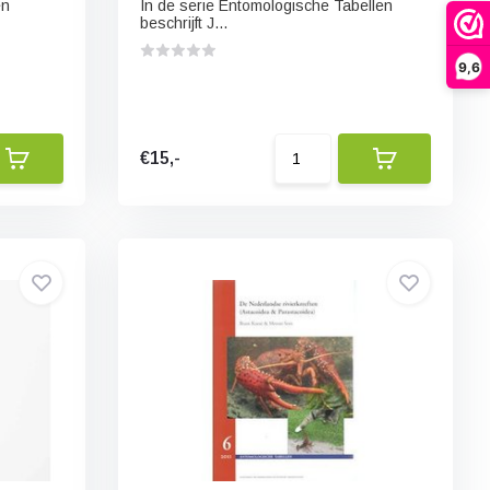
en
In de serie Entomologische Tabellen
beschrijft J...
9,6
€15,-