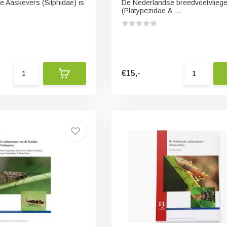
 Aaskevers (Silphidae) is
De Nederlandse breedvoetvlieg
(Platypezidae & ...
€15,-