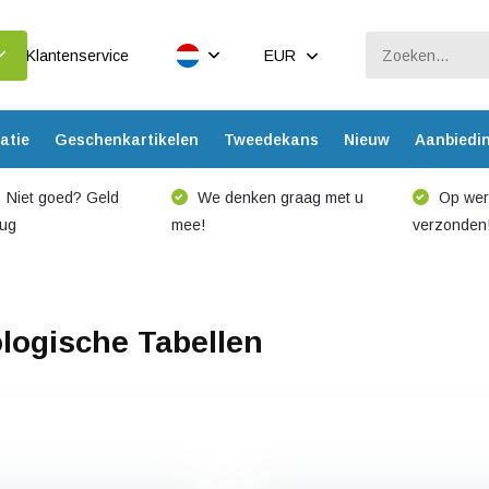
Klantenservice
EUR
atie
Geschenkartikelen
Tweedekans
Nieuw
Aanbiedi
Niet goed? Geld
We denken graag met u
Op werk
rug
mee!
verzonden
logische Tabellen