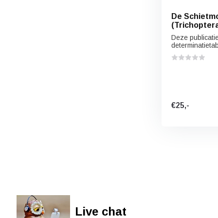
De Schietmo
(Trichoptera
Deze publicati
determinatietab
€25,-
Live chat