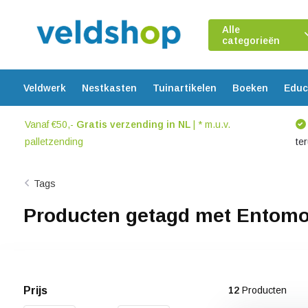
Alle
categorieën
Veldwerk
Nestkasten
Tuinartikelen
Boeken
Educ
Vanaf €50,-
Gratis verzending in NL
| * m.u.v.
palletzending
te
Tags
Producten getagd met Entomo
Prijs
12
Producten