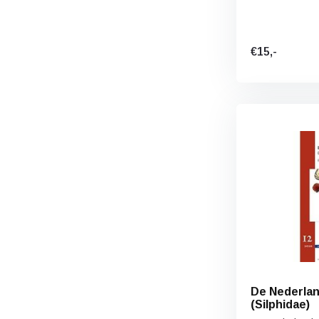
€15,-
De Nederla
(Silphidae)