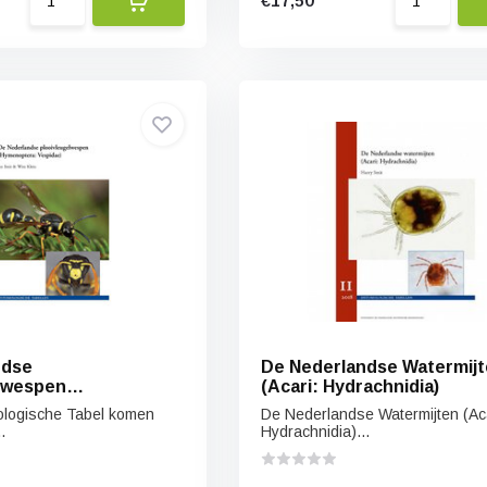
€17,50
ndse
De Nederlandse Watermij
lwespen
(Acari: Hydrachnidia)
a: Vespidae)
ologische Tabel komen
De Nederlandse Watermijten (Aca
.
Hydrachnidia)...