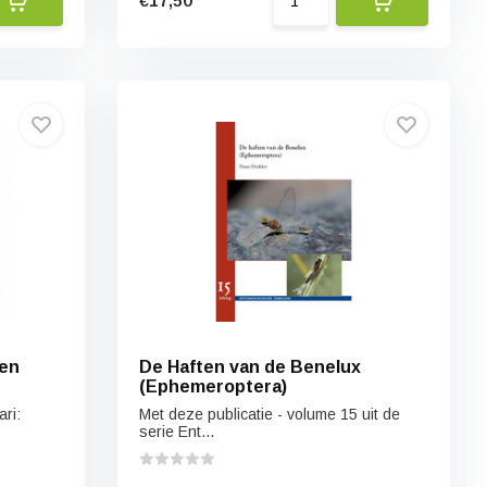
€17,50
ten
De Haften van de Benelux
(Ephemeroptera)
ri:
Met deze publicatie - volume 15 uit de
serie Ent...