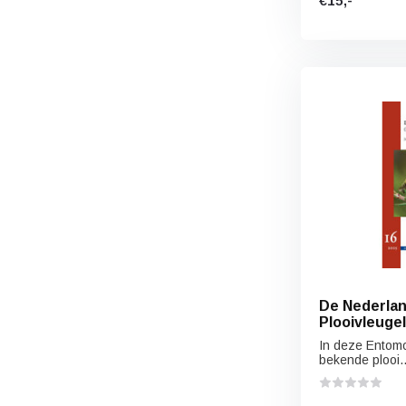
€15,-
De Nederla
Plooivleuge
(Hymenopter
In deze Entom
bekende plooi..