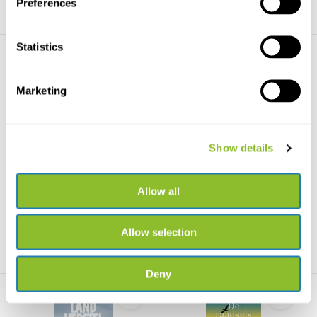
Preferences
Statistics
Marketing
Vogels wijzen ons de weg
Wowscapes
Show details
Dit essay benoemt de
Stapsgewijs leer je over de
pijnpunten, maar geeft ook ...
perfecte voorbereidi...
Allow all
€12,50
€39,90
Allow selection
Deny