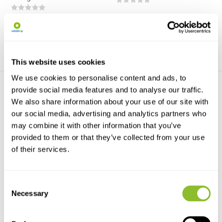
€19,95
€29,90
This website uses cookies
We use cookies to personalise content and ads, to
provide social media features and to analyse our traffic.
We also share information about your use of our site with
our social media, advertising and analytics partners who
may combine it with other information that you’ve
provided to them or that they’ve collected from your use
of their services.
Mythopedia
Wandelgids Veluwse
beeklopen
An enchanting collection of the
ancient myths th...
'Wandelgids Veluwse
beeklopen' bundelt zeventie...
Consent
Necessary
€17,64
€27,95
Selection