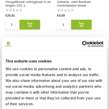
Vleugelliniaal verkrijgbaar in de
Geharde, semi-flexibele
lengtes 150, 3...
roestvrijstalen liniaal ...
€20,81
€4,69
This website uses cookies
We use cookies to personalise content and ads, to
provide social media features and to analyse our traffic.
Staartliniaal
Staartliniaal Plastic
We also share information about your use of our site with
Staartliniaal voor het meten van
Staartliniaal van buigzaam
our social media, advertising and analytics partners who
de staart van v...
plastic met een lengt...
may combine it with other information that you’ve
€18,38
provided to them or that they’ve collected from your use
€2,75
of their services.