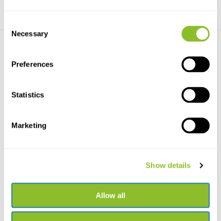
Consent
Necessary
Selection
Preferences
Statistics
Live chat
Chat met een van onze medewerkers
Marketing
*Alle prijzen zijn inclusief BTW en andere heffingen en exclusief
eventuele verzend- en servicekosten
Show details
+31502053300
Neem contact op
sales@veldshop.nl
Allow all