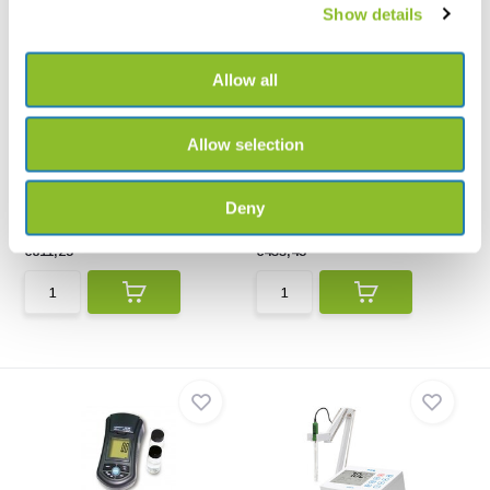
Show details
Allow all
Allow selection
HI2641 Laboratoriummeter
HI97711 Zakformaat
voor opgelost z...
fotometer voor voor ...
De HI2641 Laboratoriummeter
HI97711 Zakformaat fotometer
staat voor dataloggi...
voor voor vrij/tot...
Deny
€811,25
€433,45