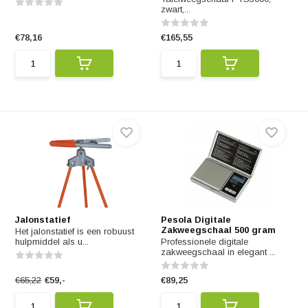
zwart,...
€78,16
€165,55
Jalonstatief
Pesola Digitale
Zakweegschaal 500 gram
Het jalonstatief is een robuust
hulpmiddel als u...
Professionele digitale
zakweegschaal in elegant ...
€65,22
€59,-
€89,25