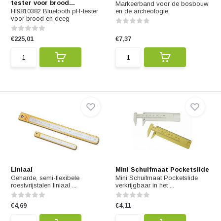
tester voor brood...
Markeerband voor de bosbouw
HI9810382 Bluetooth pH-tester
en de archeologie.
voor brood en deeg
€225,01
€7,37
Liniaal
Mini Schuifmaat Pocketslide
Geharde, semi-flexibele
Mini Schuifmaat Pocketslide
roestvrijstalen liniaal ...
verkrijgbaar in het ...
€4,69
€4,11