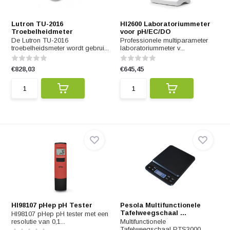
Lutron TU-2016
HI2600 Laboratoriummeter
Troebelheidmeter
voor pH/EC/DO
De Lutron TU-2016
Professionele multiparameter
troebelheidsmeter wordt gebrui...
laboratoriummeter v...
€828,03
€645,45
HI98107 pHep pH Tester
Pesola Multifunctionele
Tafelweegschaal ...
HI98107 pHep pH tester met een
resolutie van 0,1...
Multifunctionele
Tafelweegschaal PTS3000,