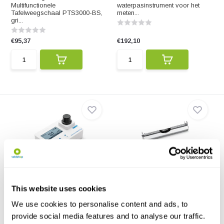
Multifunctionele
waterpasinstrument voor het
Tafelweegschaal PTS3000-BS,
meten...
gri...
€95,37
€192,10
HI97700 Zakformaat
Stanley Lijnwaterpas
fotometer voor Ammoni...
Kleine Lijnwaterpas geschikt
This website uses cookies
De HI97700 Zakformaat
voor grote oppervla...
fotometer voor ammonia LR ...
We use cookies to personalise content and ads, to
provide social media features and to analyse our traffic.
€433,45
€6,10