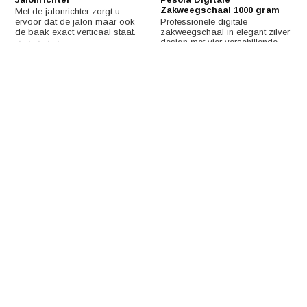
Zakweegschaal 1000 gram
Met de jalonrichter zorgt u
ervoor dat de jalon maar ook
Professionele digitale
de baak exact verticaal staat.
zakweegschaal in elegant zilver
design met vier verschillende
weegeenheden.
€21,77
€98,10
Ansmann Vochtmeter voor
Trajectmeter
materialen
Komelon kunststof meetwiel met
Deze vochtmeter heeft een
een diameter van 10 centimeter
elektronische vochtindicator die
en een telescopische stok.
het vochtgehalte van hout en