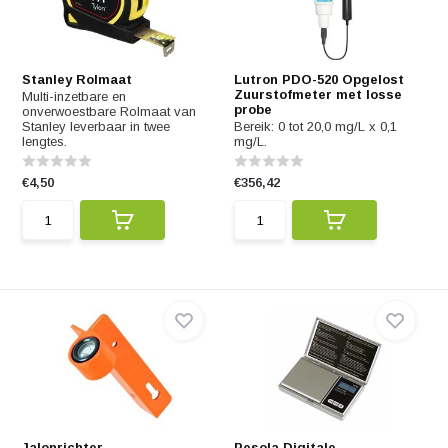
Stanley Rolmaat
Lutron PDO-520 Opgelost
Zuurstofmeter met losse
Multi-inzetbare en
probe
onverwoestbare Rolmaat van
Stanley leverbaar in twee
Bereik: 0 tot 20,0 mg/L x 0,1
lengtes.
mg/L.
€4,50
€356,42
Jalonrichter
Pesola Digitale