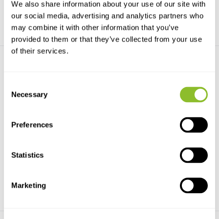
We also share information about your use of our site with
our social media, advertising and analytics partners who
may combine it with other information that you’ve
provided to them or that they’ve collected from your use
of their services.
Consent
Necessary
Selection
Minibaak
Telescopische Baak
Preferences
De Minibaak is een kleine
Telescopische Baak van
compacte uitschuifbare...
aluminium. 1,22m-5,00m va...
Statistics
€264,91
€54,43
Marketing