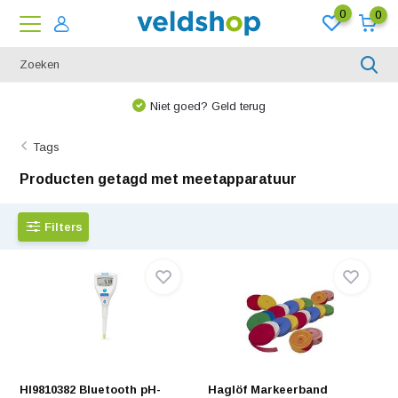
0
0
We denken graag met u mee!
Tags
Producten getagd met meetapparatuur
Filters
HI9810382 Bluetooth pH-
Haglöf Markeerband