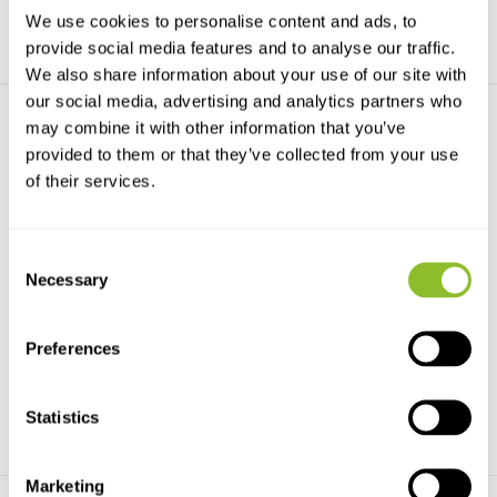
We use cookies to personalise content and ads, to
provide social media features and to analyse our traffic.
We also share information about your use of our site with
our social media, advertising and analytics partners who
may combine it with other information that you’ve
provided to them or that they’ve collected from your use
of their services.
Consent
Beschadigd exemplaar -
De Zwarte Specht
Woodpeckers of th...
Necessary
Deze knappe monografie van
Selection
Covering 239 species, this book
de zwarte specht geef...
is the first def...
Preferences
€48,82
€36,99
€19,99
Statistics
Marketing