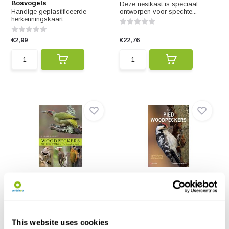
Bosvogels
Deze nestkast is speciaal
Handige geplastificeerde
ontworpen voor spechte...
herkenningskaart
€2,99
€22,76
Woodpeckers of the World
The Pied Woodpeckers
Covering 239 species, this book
This book describes the natural
is the first def...
history of five ...
€47,07
€30,71
This website uses cookies