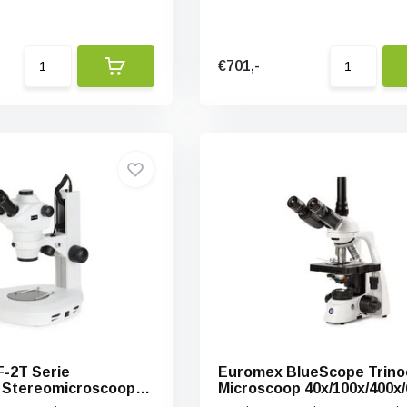
€701,-
-2T Serie
Euromex BlueScope Trinoc
e Stereomicroscoop
Microscoop 40x/100x/400x