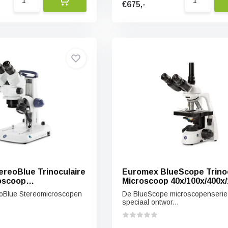
€675,-
reoBlue Trinoculaire
Euromex BlueScope Trinoc
oscoop
Microscoop 40x/100x/400x
tatief 7x/45x
oBlue Stereomicroscopen
De BlueScope microscopenserie
speciaal ontwor...