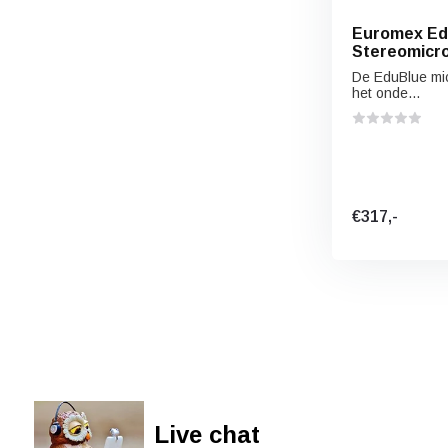
Euromex Edu
Stereomicro
De EduBlue mic
het onde...
€317,-
Live chat