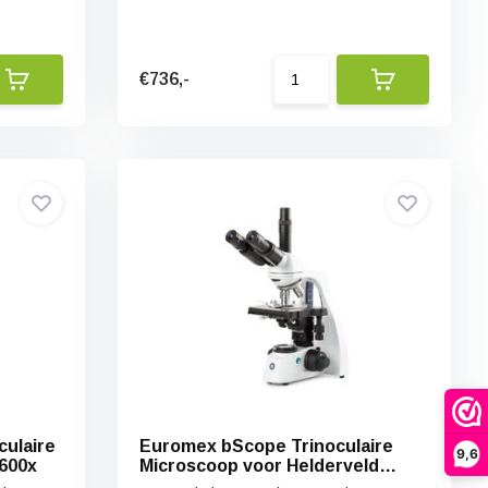
€736,-
ulaire
Euromex bScope Trinoculaire
9,6
/600x
Microscoop voor Helderveld
40x/100x/400x/1000x