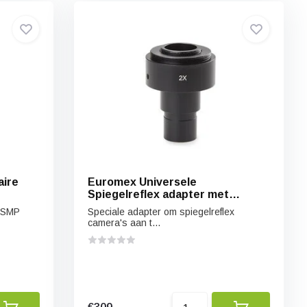
aire
Euromex Universele
Spiegelreflex adapter met
ingebouwde 2x lens voor
p SMP
Speciale adapter om spiegelreflex
standaard 23.2 mm buis
camera's aan t...