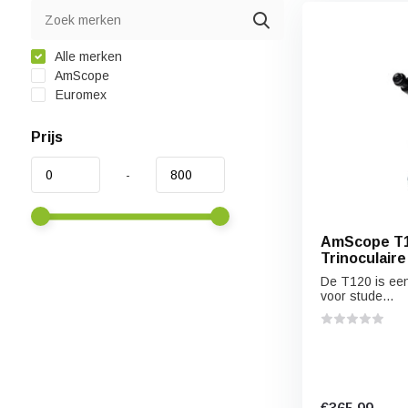
Alle merken
AmScope
Euromex
Prijs
-
AmScope T1
Trinoculair
Microscoop
De T120 is ee
voor stude...