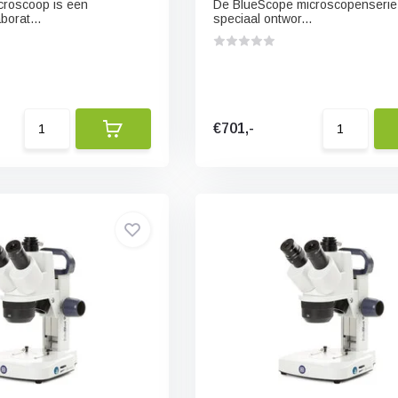
croscoop is een
De BlueScope microscopenserie
borat...
speciaal ontwor...
€701,-