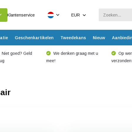
Klantenservice
EUR
atie
Geschenkartikelen
Tweedekans
Nieuw
Aanbiedi
Niet goed? Geld
We denken graag met u
Op werk
rug
mee!
verzonden
air