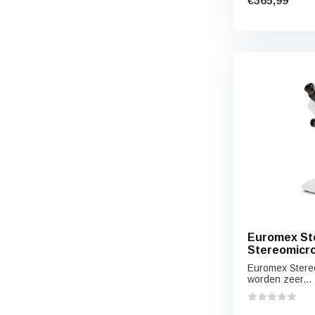
€365,99
Euromex Ste
Stereomicr
Tandbeugels
Euromex Stere
worden zeer...