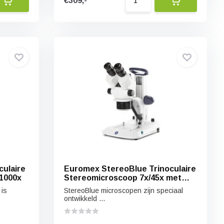
€309,-
ulaire
Euromex StereoBlue Trinoculaire
/1000x
Stereomicroscoop 7x/45x met
LED ringlicht
 is
StereoBlue microscopen zijn speciaal
ontwikkeld ...