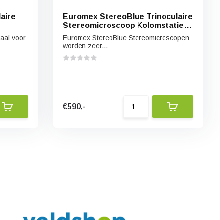
aire
Euromex StereoBlue Trinoculaire
x
Stereomicroscoop Kolomstatief
7x/45x
aal voor
Euromex StereoBlue Stereomicroscopen
worden zeer...
€590,-