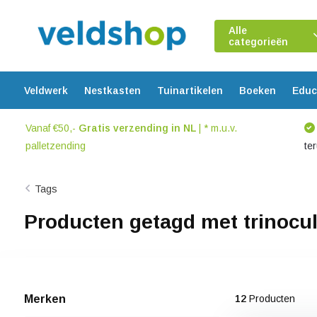
Alle
categorieën
Veldwerk
Nestkasten
Tuinartikelen
Boeken
Educ
Vanaf €50,-
Gratis verzending in NL
| * m.u.v.
palletzending
te
Tags
Producten getagd met trinocul
Merken
12
Producten