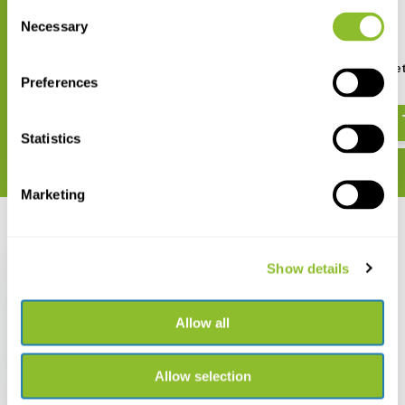
Consent
Necessary
Selection
Beveiliging tegen losdraaien
Frame voor Vouwne
Preferences
van frame
€ 14,37
€ 9,80
Statistics
Marketing
Recent bekeken
Show details
Allow all
Telescopische netstok
- extra lang
Allow selection
€ 70,57