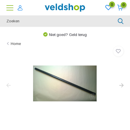
0
0
Niet goed? Geld terug
Home