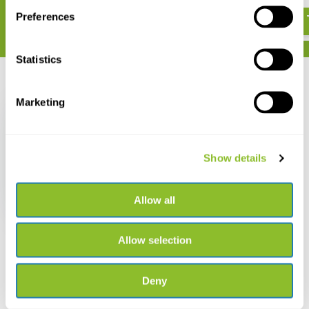
€ 44,25
Preferences
Statistics
Recent bekeken
Marketing
Show details
The Butterflies of
Mongolia
Allow all
€ 141,92
Allow selection
Deny
Live chat