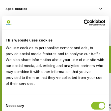
Specificaties
Reviews
Delen
This website uses cookies
We use cookies to personalise content and ads, to
provide social media features and to analyse our traffic.
GERELATEERDE PRODUCTEN
We also share information about your use of our site with
Maak uw bestelling compleet
our social media, advertising and analytics partners who
may combine it with other information that you’ve
provided to them or that they’ve collected from your use
of their services.
Consent
Threatened Newts and
Threatened Newts a
Necessary
Selection
Salamanders - Guidelines for
Salamanders of the Wor