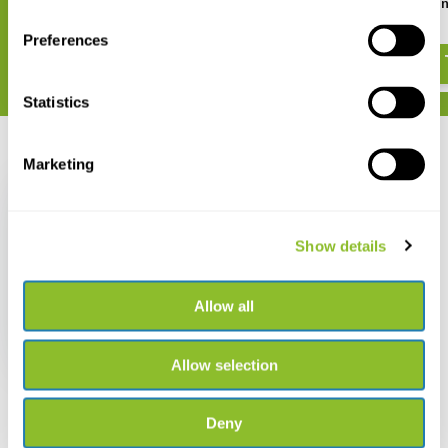
Conservation Breeding
Captive Care Management
2
€ 59,90
€ 69,90
Preferences
Statistics
Recent bekeken
Marketing
Show details
Threatened Newts and
Salamanders – Captive
Allow all
Care Management, Vol.
4
€ 59,90
Allow selection
Deny