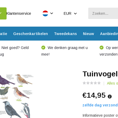
Klantenservice
EUR
atie
Geschenkartikelen
Tweedekans
Nieuw
Aanbiedi
Niet goed? Geld
We denken graag met u
Op werk
rug
mee!
verzonden
Tuinvogel
Alles 
€14,95
zelfde dag verzond
Informatieve poster o