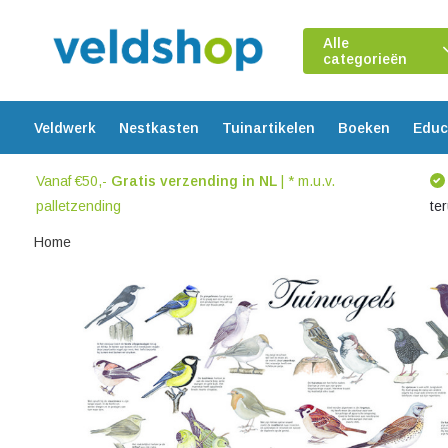
Alle
categorieën
Veldwerk
Nestkasten
Tuinartikelen
Boeken
Educ
Vanaf €50,-
Gratis verzending in NL
| * m.u.v.
palletzending
te
Home