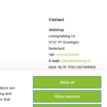
Contact
Veldshop
Leningradweg 14
9723 TP Groningen
Nederland
Tel:
+31502053300
E-mail:
sales@veldshop.nl
Bank: NL78 TRIO 0197906958
KvK-nummer: 82830843
BTW-nummer: NL862620466B01
Allow all
alyse our
ing and
Allow selection
r that