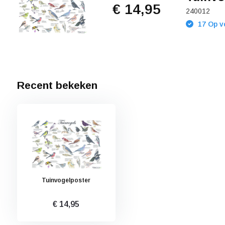
€ 14,95
240012
17 Op v
Recent bekeken
Tuinvogelposter
€ 14,95