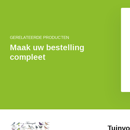
Vogels van het Platteland
Poster
€ 29,99
GERELATEERDE PRODUCTEN
Maak uw bestelling
compleet
kvogels Poster
€ 29,99
Tuinvo