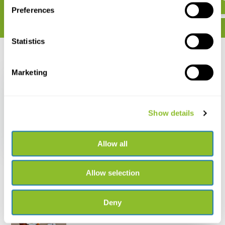
Preferences
Statistics
Recent bekeken
Marketing
Show details
Verzamelpot 60 ml met
schroefdeksel - rood
Allow all
€ 0,21
Allow selection
Deny
Live chat