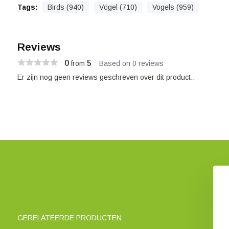
Tags:
Birds (940)
Vögel (710)
Vogels (959)
Reviews
0
5
from
Based on 0 reviews
Er zijn nog geen reviews geschreven over dit product..
Boomhaak
Bricks 4 Bees Bijensteen
€ 5,89
€ 25,53
GERELATEERDE PRODUCTEN