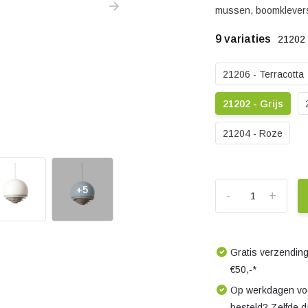
mussen, boomklevers
9 variaties
21202 
21206 - Terracotta
21202 - Grijs
21204 - Roze
+5
-
+
Gratis verzending
€50,-*
Op werkdagen voo
besteld? Zelfde 