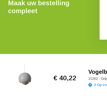
Maak uw bestelling
compleet
Vogelb
€ 40,22
21202 - Grij
2 Op vo