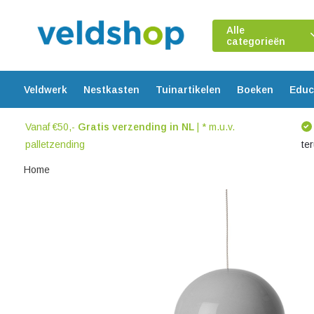
Alle
categorieën
Veldwerk
Nestkasten
Tuinartikelen
Boeken
Educ
Vanaf €50,-
Gratis verzending in NL
| * m.u.v.
palletzending
te
Home