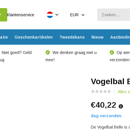
Klantenservice
EUR
atie
Geschenkartikelen
Tweedekans
Nieuw
Aanbiedi
Niet goed? Geld
We denken graag met u
Op werk
rug
mee!
verzonden
Vogelbal 
Alles 
€40,22
dag verzonden.
De Vogelbal Belle is