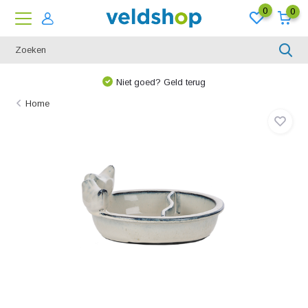
0
0
Niet goed? Geld terug
Home