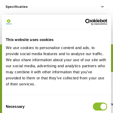
Specificaties
Reviews
Delen
This website uses cookies
We use cookies to personalise content and ads, to
provide social media features and to analyse our traffic.
GERELATEERDE PRODUCTEN
We also share information about your use of our site with
Maak uw bestelling compleet
our social media, advertising and analytics partners who
may combine it with other information that you’ve
provided to them or that they’ve collected from your use
of their services.
Consent
Gedroogde meelwormen
Wandvoederschaal vo
Necessary
Selection
€ 2,66
€ 17,55