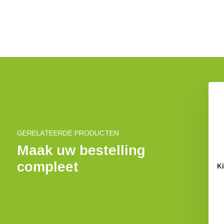
kerland Mini-
Kikkerland Mini
pakket Kruissteek
tuingereedschap
€ 6,50
€ 8,47
GERELATEERDE PRODUCTEN
Maak uw bestelling
compleet
K