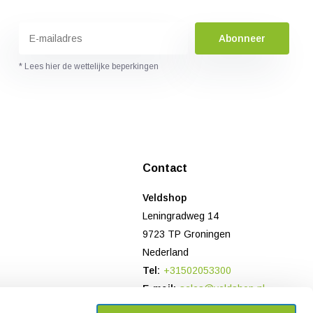
Abonneer
* Lees hier de wettelijke beperkingen
Contact
Veldshop
Leningradweg 14
9723 TP Groningen
Nederland
Tel:
+31502053300
E-mail:
sales@veldshop.nl
Bank: NL78 TRIO 0197906958