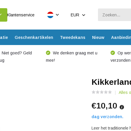
Klantenservice
EUR
atie
Geschenkartikelen
Tweedekans
Nieuw
Aanbiedi
Niet goed? Geld
We denken graag met u
Op werk
rug
mee!
verzonden
Kikkerlan
Alles 
€10,10
dag verzonden.
Leer het traditionele