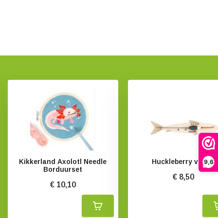
Kikkerland Axolotl Needle
Huckleberry vis kit
9,6
Borduurset
€ 8,50
€ 10,10