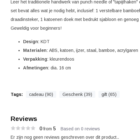
Leer het traditionele handwerk van punch needle of "tapijthaken" 
set bevat alles wat je nodig hebt, inclusief: 1 verstelbare bambo
draadinsteker, 1 katoenen doek met bedrukt sjabloon en genoeg 
Geweldig voor beginners!
Design:
KDT
Materialen:
ABS, katoen, ijzer, staal, bamboe, acrylgaren
Verpakking:
kleurendoos
Afmetingen:
dia. 16 cm
Tags:
cadeau (90)
Geschenk (39)
gift (65)
Reviews
0
5
from
Based on 0 reviews
Er zijn nog geen reviews geschreven over dit product..