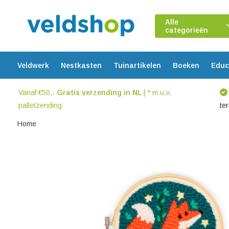
Alle
categorieën
Veldwerk
Nestkasten
Tuinartikelen
Boeken
Educ
Vanaf €50,-
Gratis verzending in NL
| * m.u.v.
palletzending
te
Home