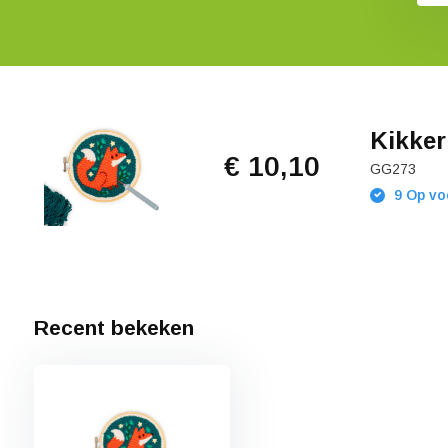
Kikker
€ 10,10
GG273
9 Op vo
Recent bekeken