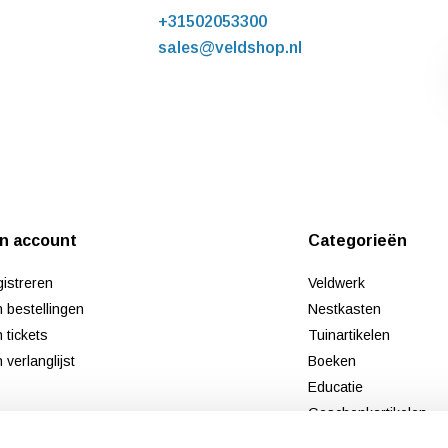
+31502053300
sales@veldshop.nl
jn account
Categorieën
istreren
Veldwerk
n bestellingen
Nestkasten
n tickets
Tuinartikelen
n verlanglijst
Boeken
Educatie
Geschenkartikelen
Tweedekans