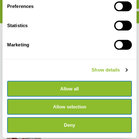
Preferences
Statistics
Recent bekeken
Marketing
Show details
Waar is mijn kont? -
memospel
Allow all
€ 15,99
Allow selection
Deny
Live chat