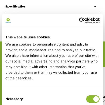
Specificaties
Reviews
Delen
This website uses cookies
We use cookies to personalise content and ads, to
provide social media features and to analyse our traffic.
GERELATEERDE PRODUCTEN
We also share information about your use of our site with
Maak uw bestelling compleet
our social media, advertising and analytics partners who
may combine it with other information that you’ve
provided to them or that they’ve collected from your use
of their services.
Consent
Field Guide to Whales,
Mark Carwardine's Guid
Necessary
Selection
Dolphins and Porpoises of
Whale Watching in No
North America
America