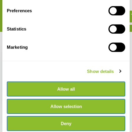
€ 20,92
€ 20,92
Preferences
Statistics
Recent bekeken
Marketing
Show details
Whales & Dolphins of
the North American
Allow all
Pacific
€ 20,50
€ 14,50
Allow selection
Deny