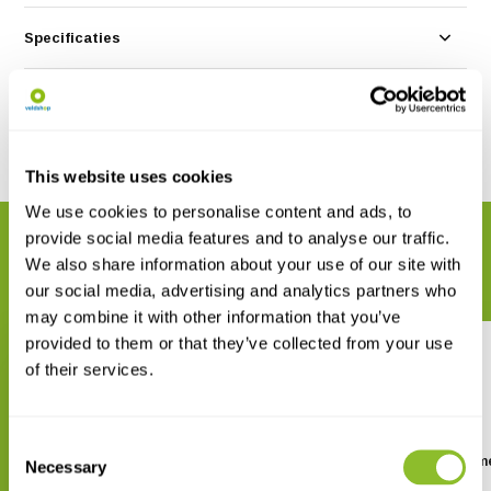
Specificaties
Reviews
Delen
This website uses cookies
We use cookies to personalise content and ads, to
provide social media features and to analyse our traffic.
GERELATEERDE PRODUCTEN
We also share information about your use of our site with
Maak uw bestelling compleet
our social media, advertising and analytics partners who
may combine it with other information that you’ve
provided to them or that they’ve collected from your use
of their services.
Consent
Wildco Bogorov-kamer, 6ml, set
Marienfeld Hemocytom
Necessary
Selection
van 2