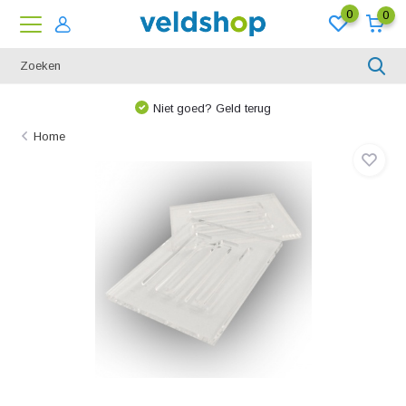
0
0
Niet goed? Geld terug
Home