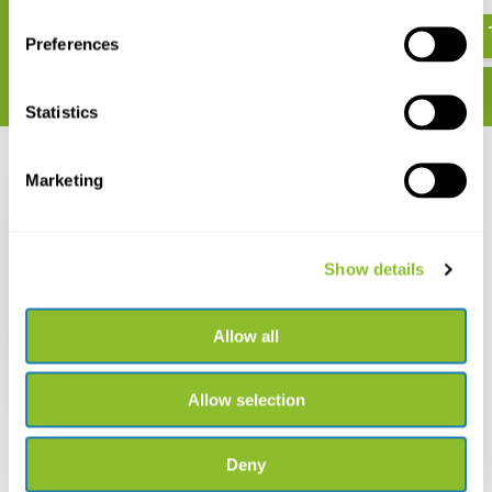
€ 162,45
€ 89,57
Preferences
Statistics
Recent bekeken
Marketing
Show details
Wildco Bogorov-kamer
Groot, 39ml, set van 2
Allow all
€ 134,42
Allow selection
Deny