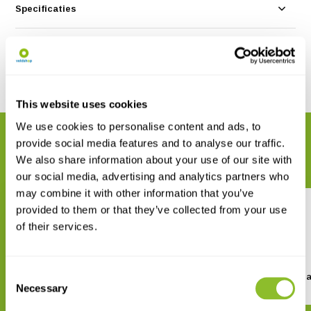
Specificaties
Reviews
Delen
This website uses cookies
We use cookies to personalise content and ads, to
GERELATEERDE PRODUCTEN
provide social media features and to analyse our traffic.
Maak uw bestelling compleet
We also share information about your use of our site with
our social media, advertising and analytics partners who
may combine it with other information that you’ve
provided to them or that they’ve collected from your use
of their services.
Consent
Wandelgids Veluwse beeklopen
Natuurgids nationale p
Necessary
Selection
€ 27,95
€ 22,90