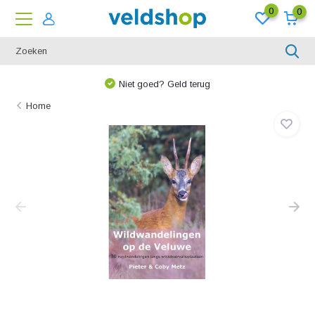
0
0
We denken graag met u mee!
Home